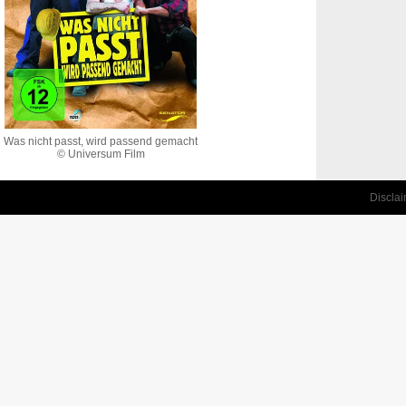
Was nicht passt, wird passend gemacht
© Universum Film
Discla