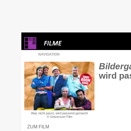
NAVIGATION
Bilderga
wird p
Was nicht passt, wird passend gemacht
© Universum Film
ZUM FILM