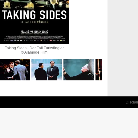
Taking Sides - Der Fall Furtwängler
© Alamode Film
Discla