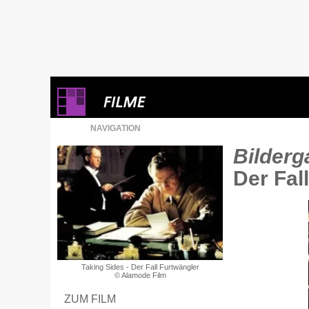
NAVIGATION
Bilderga
Der Fal
Taking Sides - Der Fall Furtwängler
© Alamode Film
ZUM FILM