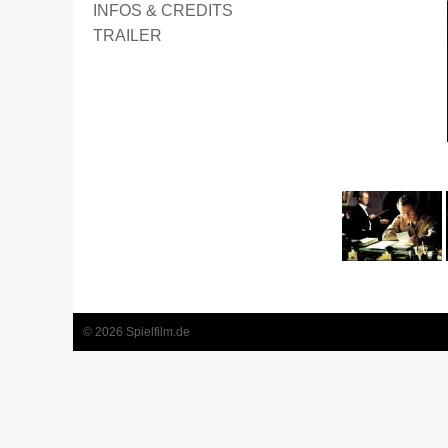
INFOS & CREDITS
TRAILER
1
2
3
4
© 2026 Spielfilm.de