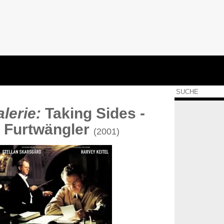
lerie:
Taking Sides -
l Furtwängler
(2001)