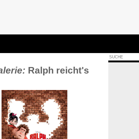
lerie:
Ralph reicht's