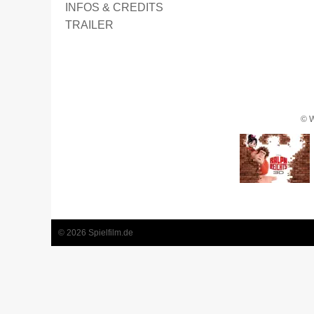
INFOS & CREDITS
TRAILER
© W
1
2
3
4
© 2026 Spielfilm.de