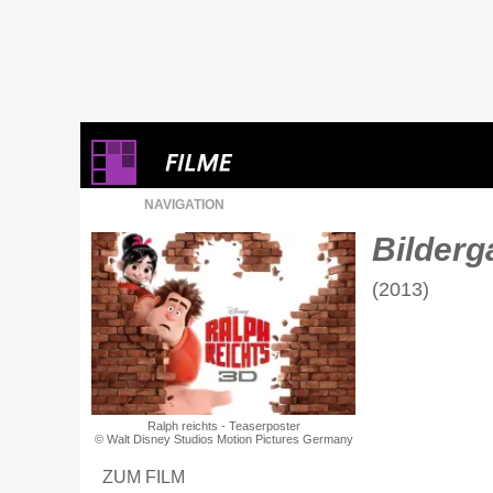
NAVIGATION
Bilderga
(2013)
Ralph reichts - Teaserposter
© Walt Disney Studios Motion Pictures Germany
ZUM FILM