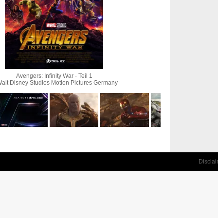
Avengers: Infinity War - Teil 1
alt Disney Studios Motion Pictures Germany
Discla