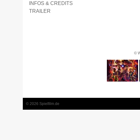
INFOS & CREDITS
TRAILER
© W
1
2
3
4
5
© 2026 Spielfilm.de