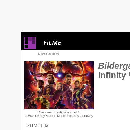
NAVIGATION
Bilderga
Infinit
Avengers: Infinity War - Teil 1
© Walt Disney Studios Motion Pictures Germany
ZUM FILM