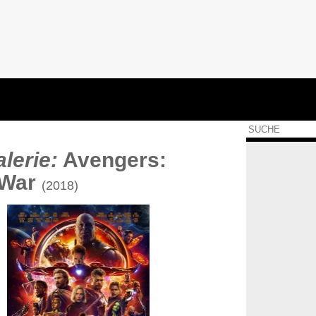
lerie:
Avengers:
y War
(2018)