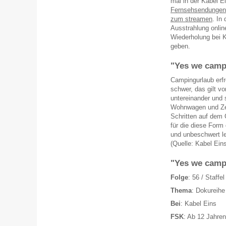
mal in der Kabel E
Fernsehsendungen 
zum streamen
. In
Ausstrahlung online
Wiederholung bei K
geben.
"Yes we camp!
Campingurlaub erfre
schwer, das gilt v
untereinander und s
Wohnwagen und Zelt
Schritten auf dem 
für die diese Form 
und unbeschwert l
(Quelle: Kabel Ein
"Yes we camp!
Folge
: 56 / Staffel
Thema
: Dokureihe
Bei
: Kabel Eins
FSK
: Ab 12 Jahren