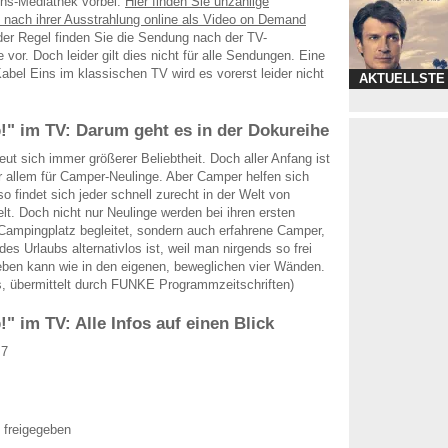
ins-Mediathek vorbei.
Hier finden Sie unzählige
nach ihrer Ausstrahlung online als Video on Demand
 der Regel finden Sie die Sendung nach der TV-
 vor. Doch leider gilt dies nicht für alle Sendungen. Eine
abel Eins im klassischen TV wird es vorerst leider nicht
AKTUELLSTE
" im TV: Darum geht es in der Dokureihe
ut sich immer größerer Beliebtheit. Doch aller Anfang ist
or allem für Camper-Neulinge. Aber Camper helfen sich
o findet sich jeder schnell zurecht in der Welt von
. Doch nicht nur Neulinge werden bei ihren ersten
Campingplatz begleitet, sondern auch erfahrene Camper,
des Urlaubs alternativlos ist, weil man nirgends so frei
eben kann wie in den eigenen, beweglichen vier Wänden.
s, übermittelt durch FUNKE Programmzeitschriften)
" im TV: Alle Infos auf einen Blick
 7
 freigegeben