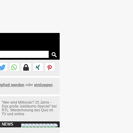
tglied werden
oder
einloggen
.
"Wer wird Millionär? 25 Jahre -
Das große Jubiläums-Special" bei
RTL: Wiederholung des Quiz im
TV und online
E NEWS