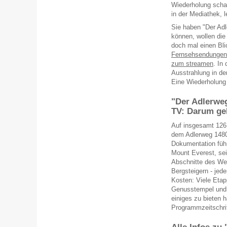
Wiederholung scha
in der Mediathek, l
Sie haben "Der Adl
können, wollen di
doch mal einen Bli
Fernsehsendungen 
zum streamen
. In
Ausstrahlung in der
Eine Wiederholung 
"Der Adlerweg
TV: Darum ge
Auf insgesamt 126 
dem Adlerweg 1480
Dokumentation füh
Mount Everest, sei
Abschnitte des We
Bergsteigern - jed
Kosten: Viele Etap
Genusstempel und z
einiges zu bieten 
Programmzeitschri
Alle Infos zu