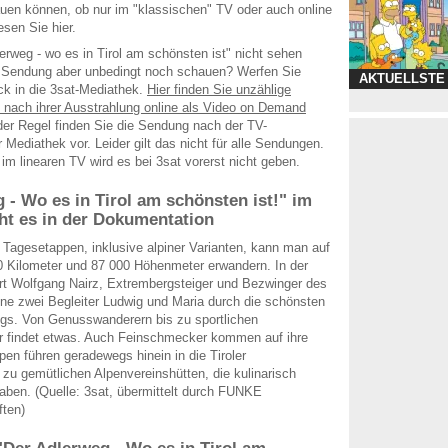
uen können, ob nur im "klassischen" TV oder auch online
esen Sie hier.
erweg - wo es in Tirol am schönsten ist" nicht sehen
e Sendung aber unbedingt noch schauen? Werfen Sie
AKTUELLSTE
ck in die 3sat-Mediathek.
Hier finden Sie unzählige
nach ihrer Ausstrahlung online als Video on Demand
 der Regel finden Sie die Sendung nach der TV-
 Mediathek vor. Leider gilt das nicht für alle Sendungen.
im linearen TV wird es bei 3sat vorerst nicht geben.
 - Wo es in Tirol am schönsten ist!" im
ht es in der Dokumentation
Tagesetappen, inklusive alpiner Varianten, kann man auf
 Kilometer und 87 000 Höhenmeter erwandern. In der
rt Wolfgang Nairz, Extrembergsteiger und Bezwinger des
ne zwei Begleiter Ludwig und Maria durch die schönsten
gs. Von Genusswanderern bis zu sportlichen
er findet etwas. Auch Feinschmecker kommen auf ihre
pen führen geradewegs hinein in die Tiroler
u gemütlichen Alpenvereinshütten, die kulinarisch
haben. (Quelle: 3sat, übermittelt durch FUNKE
ften)
 "Der Adlerweg - Wo es in Tirol am