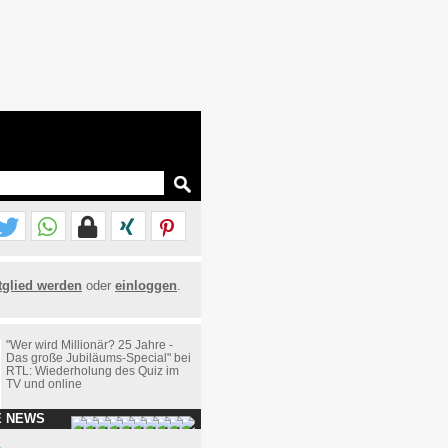
tglied werden
oder
einloggen
.
"Wer wird Millionär? 25 Jahre -
Das große Jubiläums-Special" bei
RTL: Wiederholung des Quiz im
TV und online
E NEWS