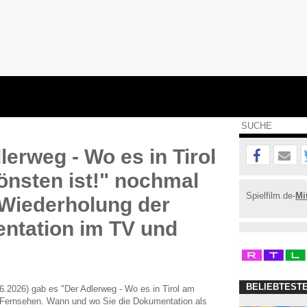
lerweg - Wo es in Tirol
nsten ist!" nochmal
Spielfilm.de-
Mi
Wiederholung der
ntation im TV und
BELIEBTEST
.2026) gab es "Der Adlerweg - Wo es in Tirol am
m Fernsehen. Wann und wo Sie die Dokumentation als