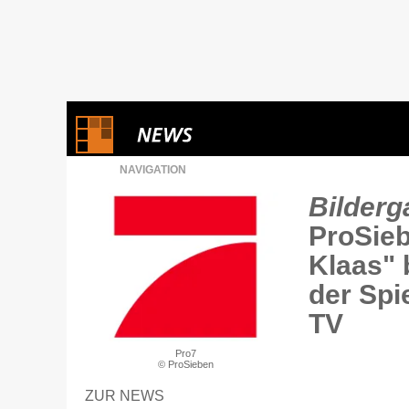
NAVIGATION
Bilderga
ProSie
Klaas" 
der Spi
TV
Pro7
© ProSieben
ZUR NEWS