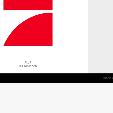
Pro7
© ProSieben
Discla