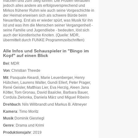
machen und zum Sieg führen. Die Proben verlaufen
jedoch alles andere als erfolgsversprechend und
Mirkos früherer Ruhm wie auch seine Vorgeschichte in
der Heimat erweisen sich als schwere Bürde beim
Neuanfang. Erst als er wieder spürt, was Musik für ihn
ist und was ihm die Menschen seiner Vergangenheit -
seine Familie und Jugendliebe - bedeuten, löst sich
auch der künstlerische Knoten. (Quelle: MDR,
übermittelt durch FUNKE Programmzeitschriften)
Alle Infos und Schauspieler in "Bingo im
Kopf" auf einen Blick
Bei
: MDR
Von
: Christian Theede
Mit
: Pasquale Aleardi, Marie Leuenberger, Henry
Hübchen, Laurens Walter, Gundi Ellert, Peter Prager,
René Geisler, Matthias Lier, Eva Herzig, Aleen Jana
Kötter, Tom Gronau, David Baalcke, Barbara Bauer,
Cordula Zielonka, Daniela März und Miguel Ribeiro
Drehbuch
: Nils Willbrandt und Markus B. Altmeyer
Kamera
: Timo Moritz
Musik
Dominik Giesriegl
Genre
: Drama und Krimi
Produktionsjahr
: 2019