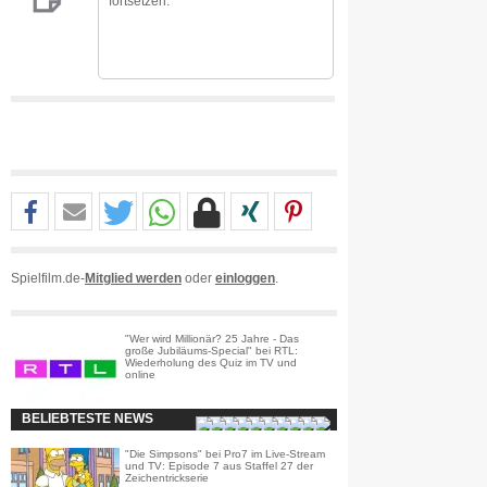
fortsetzen.
Spielfilm.de-
Mitglied werden
oder
einloggen
.
"Wer wird Millionär? 25 Jahre - Das
große Jubiläums-Special" bei RTL:
Wiederholung des Quiz im TV und
online
BELIEBTESTE NEWS
"Die Simpsons" bei Pro7 im Live-Stream
und TV: Episode 7 aus Staffel 27 der
Zeichentrickserie