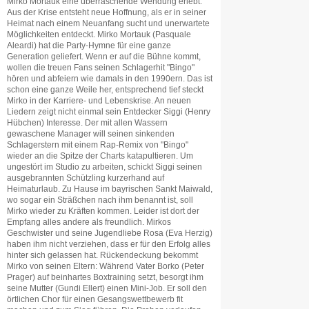
Mirko Mortauk eine überraschende Wendung erlebt.
Aus der Krise entsteht neue Hoffnung, als er in seiner
Heimat nach einem Neuanfang sucht und unerwartete
Möglichkeiten entdeckt. Mirko Mortauk (Pasquale
Aleardi) hat die Party-Hymne für eine ganze
Generation geliefert. Wenn er auf die Bühne kommt,
wollen die treuen Fans seinen Schlagerhit "Bingo"
hören und abfeiern wie damals in den 1990ern. Das ist
schon eine ganze Weile her, entsprechend tief steckt
Mirko in der Karriere- und Lebenskrise. An neuen
Liedern zeigt nicht einmal sein Entdecker Siggi (Henry
Hübchen) Interesse. Der mit allen Wassern
gewaschene Manager will seinen sinkenden
Schlagerstern mit einem Rap-Remix von "Bingo"
wieder an die Spitze der Charts katapultieren. Um
ungestört im Studio zu arbeiten, schickt Siggi seinen
ausgebrannten Schützling kurzerhand auf
Heimaturlaub. Zu Hause im bayrischen Sankt Maiwald,
wo sogar ein Sträßchen nach ihm benannt ist, soll
Mirko wieder zu Kräften kommen. Leider ist dort der
Empfang alles andere als freundlich. Mirkos
Geschwister und seine Jugendliebe Rosa (Eva Herzig)
haben ihm nicht verziehen, dass er für den Erfolg alles
hinter sich gelassen hat. Rückendeckung bekommt
Mirko von seinen Eltern: Während Vater Borko (Peter
Prager) auf beinhartes Boxtraining setzt, besorgt ihm
seine Mutter (Gundi Ellert) einen Mini-Job. Er soll den
örtlichen Chor für einen Gesangswettbewerb fit