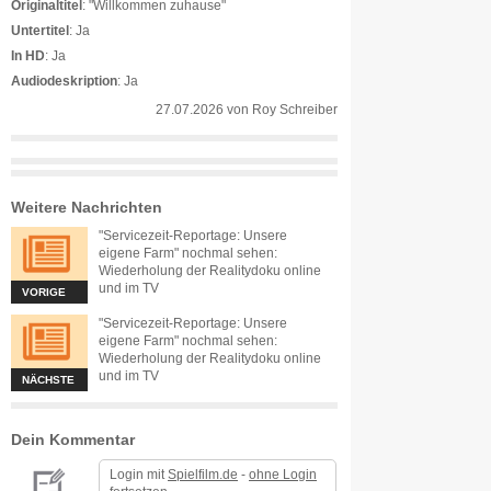
Originaltitel
: "Willkommen zuhause"
Untertitel
: Ja
In HD
: Ja
Audiodeskription
: Ja
27.07.2026
von
Roy Schreiber
Weitere Nachrichten
"Servicezeit-Reportage: Unsere
eigene Farm" nochmal sehen:
Wiederholung der Realitydoku online
und im TV
VORIGE
"Servicezeit-Reportage: Unsere
eigene Farm" nochmal sehen:
Wiederholung der Realitydoku online
und im TV
NÄCHSTE
Dein Kommentar
Login mit
Spielfilm.de
-
ohne Login