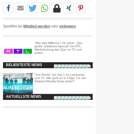
Spielfilm.de-
Mitglied werden
oder
einloggen
.
"Wer wird Millionär? 25 Jahre - Das
große Jubiläums-Special" bei RTL:
Wiederholung des Quiz im TV und
online
BELIEBTESTE NEWS
"Auf Streife" bei Sat.1 im Livestream
und TV: Wie geht es in Folge 711 der
Skripted-Reality-Serie weiter?
AKTUELLSTE NEWS