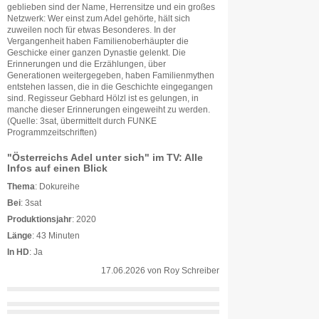
geblieben sind der Name, Herrensitze und ein großes
Netzwerk: Wer einst zum Adel gehörte, hält sich
zuweilen noch für etwas Besonderes. In der
Vergangenheit haben Familienoberhäupter die
Geschicke einer ganzen Dynastie gelenkt. Die
Erinnerungen und die Erzählungen, über
Generationen weitergegeben, haben Familienmythen
entstehen lassen, die in die Geschichte eingegangen
sind. Regisseur Gebhard Hölzl ist es gelungen, in
manche dieser Erinnerungen eingeweiht zu werden.
(Quelle: 3sat, übermittelt durch FUNKE
Programmzeitschriften)
"Österreichs Adel unter sich" im TV: Alle
Infos auf einen Blick
Thema
: Dokureihe
Bei
: 3sat
Produktionsjahr
: 2020
Länge
: 43 Minuten
In HD
: Ja
17.06.2026
von
Roy Schreiber