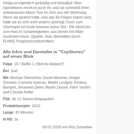
Helga ist eigentlich geduldig und belastbar. Aber
irgendwann reicht es auch ihr, und sie schmeißt ihren
antriebslosen Mann Toni im Zorn aus der Wohnung.
Wenn sie geahnt hätte, was das für Folgen haben wird,
hätte sie es sich wohl anders überlegt. Doch zum
Überlegen ist heute sowieso keine Zeit - Efe steckt bis
zum Hals in Schwierigkeiten, aus denen ihn Altan
rausholen muss. (Quelle: 3sat, übermittelt durch
FUNKE Programmzeitschriften)
Alle Infos und Darsteller in "CopStories"
auf einen Blick
Folge
: 10 / Staffel 1 ("Bist du deppert")
Bei
: 3sat
Mit:
Michael Steinocher, David Miesmer, Holger
Schober, Cornelia Ivancan, Martin Leutgeb, Kristina
Bangert, Johannes Zeiler, Martin Zauner, Fahri Yardim
und Claudia Kottal
FSK
: Ab 12 Jahren freigegeben
Produktionsjahr
: 2013
Länge
: 45 Minuten
In HD
: Ja
08.07.2026
von
Roy Schreiber