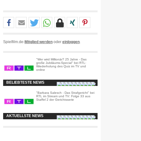
Spielfilm.de-
Mitglied werden
oder
einloggen
.
"Wer wird Millionär? 25 Jahre - Das
große Jubiläums-Special" bei RTL:
Wiederholung des Quiz im TV und
online
BELIEBTESTE NEWS
"Barbara Salesch - Das Strafgericht" bei
RTL im Stream und TV: Folge 33 aus
Staffel 2 der Gerichtsserie
AKTUELLSTE NEWS