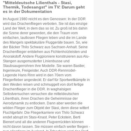
"Mitteldeutsche Lilienthals - Stasi,
Thermik, Todesangst" im TV: Darum geht
es in der Dokumentation
Im August 1980 reicht es den Genossen: In der DDR
wird das Drachenfliegen verboten. Sie ist das einzige
Land der Welt, in dem das so ist. Zu groß ist bis dahin
die Szene derer geworden, die den Traum vom
einfachen, lautlosen Fliegen leben und die im Lande
des Mangels spektakuläre Fluggeräte bauen. So, wie
der Bäcker Thilo Schwarz aus Sachsen-Anhalt. Seine
Drachenflieger entstehen aus Fichtenholzleisten und
Anorakstoff. Andere Flugpioniere konstruieren aus Alu-
Stangen ausgemusterter Linienbusse und
Staubsaugerrohren ihre Modelle. Sie waren Bastler,
Ingenieure, Freigeister. Auch DDR-Rennrodel-
Legende Hans Rinn wird in den 70ern vom
Fliegerfieber angesteckt. Er darf für Sportwettkämpfe in
den Westen reisen und schmuggelt von dort fertige
Drachenflieger in die DDR. In waghalsigen
Selbstversuchen versuchen die mitteldeutschen
Lilienthals, ihren Drachen die Geheimnisse der
Aerodynamik zu entlocken. Dann aber werden die
wilden Flieger zum Objekt der Stasi, denn diese wittert
Fluchtgefahr. Die Fliegerkarriere von Thilo Schwarz
endet abrupt im Stasi-Knast. Peter Eckstein, Berti
Bienert und all die anderen Flugverrückten können
nicht davon lassen. Sie müssen einfach weiter fliegen -