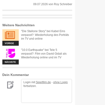
09.07.2026
von
Roy Schreiber
Weitere Nachrichten
"Die Stallone Story" bei Kabel Eins
verpasst?: Wiederholung des Porträts
im TV und online
VORIGE
"10.0 Earthquake" bei Tele 5
verpasst?: Film von David Gidali als
Wiederholung online und im TV
NÄCHSTE
Dein Kommentar
Login mit
Spielfilm.de
-
ohne Login
fortsetzen.