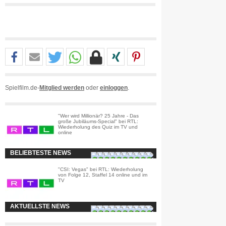
Spielfilm.de-
Mitglied werden
oder
einloggen
.
"Wer wird Millionär? 25 Jahre - Das
große Jubiläums-Special" bei RTL:
Wiederholung des Quiz im TV und
online
BELIEBTESTE NEWS
"CSI: Vegas" bei RTL: Wiederholung
von Folge 12, Staffel 14 online und im
TV
AKTUELLSTE NEWS