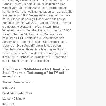
nun allerdings im Ausland. In Tchechien wird das Dorf
Rana zu ihrem Fliegerexil. Heute stürzen sie sich
wieder von Hängen an Saale oder Unstrut, fliegen
hunderte Kilometer weit, nur getragen von der Luft. Sie
steigen bis zu 3.000 Metern auf und sind oft mehr als
neun Stunden unterwegs. Dabei kann alles außer
Kontrolle geraten, wie 2007. Damals trieb die Thermik
die deutsche Gleitschirm-Weltmeisterin Ewa
Wisnierska erst in eine Gewitterwolke, dann auf 9.000
Meter Höhe, bei 40 Grad minus. Dort wurde sie
bewusstlos. ECHT enthüllt die Geheimnisse von
Aerodynamik, Thermik des und Gleitschirmfliegen.
Moderator Sven Voss trifft die mitteldeutschen
Lilienthals, sie erzählen die schier unglaublichen
Geschichten vom Verbot des Drachenfliegens und
ihrem Exil in Tschechien. (Quelle: MDR, übermittelt
durch FUNKE Programmzeitschriften)
Alle Infos zu "Mitteldeutsche Lilienthals -
Stasi, Thermik, Todesangst" im TV auf
einen Blick
Thema
: Dokumentation
Bei
: MDR
Produktionsjahr
: 2026
Länge
: 45 Minuten
In HD
: Ja