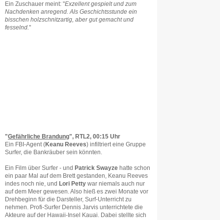
Ein Zuschauer meint: "
Exzellent gespielt und zum
Nachdenken anregend. Als Geschichtsstunde ein
bisschen holzschnitzartig, aber gut gemacht und
fesselnd.
"
"
Gefährliche Brandung
", RTL2, 00:15 Uhr
Ein FBI-Agent (
Keanu Reeves
) infiltriert eine Gruppe
Surfer, die Bankräuber sein könnten.
Ein Film über Surfer - und
Patrick Swayze
hatte schon
ein paar Mal auf dem Brett gestanden, Keanu Reeves
indes noch nie, und
Lori Petty
war niemals auch nur
auf dem Meer gewesen. Also hieß es zwei Monate vor
Drehbeginn für die Darsteller, Surf-Unterricht zu
nehmen. Profi-Surfer Dennis Jarvis unterrichtete die
Akteure auf der Hawaii-Insel Kauai. Dabei stellte sich