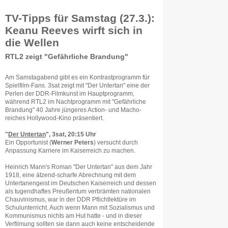
TV-Tipps für Samstag (27.3.):
Keanu Reeves wirft sich in
die Wellen
RTL2 zeigt "Gefährliche Brandung"
Am Samstagabend gibt es ein Kontrastprogramm für
Spielfilm-Fans. 3sat zeigt mit "Der Untertan" eine der
Perlen der DDR-Filmkunst im Hauptprogramm,
während RTL2 im Nachtprogramm mit "Gefährliche
Brandung" 40 Jahre jüngeres Action- und Macho-
reiches Hollywood-Kino präsentiert.
"
Der Untertan
", 3sat, 20:15 Uhr
Ein Opportunist (
Werner Peters
) versucht durch
Anpassung Karriere im Kaiserreich zu machen.
Heinrich Mann's Roman "Der Untertan" aus dem Jahr
1918, eine ätzend-scharfe Abrechnung mit dem
Untertanengeist im Deutschen Kaiserreich und dessen
als tugendhaftes Preußentum verbrämten nationalen
Chauvinismus, war in der DDR Pflichtlektüre im
Schulunterricht. Auch wenn Mann mit Sozialismus und
Kommunismus nichts am Hut hatte - und in dieser
Verfilmung sollten sie dann auch keine entscheidende