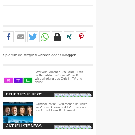
Spielfilm.de-
Mitglied werden
oder
einloggen
.
"Wer wird Millionär? 25 Jahre - Das
große Jubiläums-Special" bei RTL:
Wiederholung des Quiz im TV und
online
BELIEBTESTE NEWS
"Criminal Intent - Verbrechen im Visier"
bei Vox im Stream und TV: Episode 4
aus Staffel 8 der Ermittlerserie
AKTUELLSTE NEWS