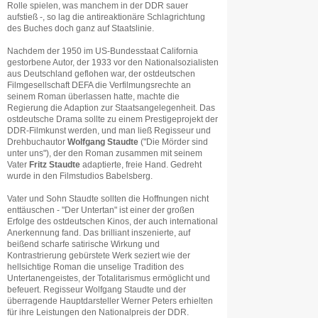
Rolle spielen, was manchem in der DDR sauer
aufstieß -, so lag die antireaktionäre Schlagrichtung
des Buches doch ganz auf Staatslinie.
Nachdem der 1950 im US-Bundesstaat California
gestorbene Autor, der 1933 vor den Nationalsozialisten
aus Deutschland geflohen war, der ostdeutschen
Filmgesellschaft DEFA die Verfilmungsrechte an
seinem Roman überlassen hatte, machte die
Regierung die Adaption zur Staatsangelegenheit. Das
ostdeutsche Drama sollte zu einem Prestigeprojekt der
DDR-Filmkunst werden, und man ließ Regisseur und
Drehbuchautor
Wolfgang Staudte
("Die Mörder sind
unter uns"), der den Roman zusammen mit seinem
Vater
Fritz Staudte
adaptierte, freie Hand. Gedreht
wurde in den Filmstudios Babelsberg.
Vater und Sohn Staudte sollten die Hoffnungen nicht
enttäuschen - "Der Untertan" ist einer der großen
Erfolge des ostdeutschen Kinos, der auch international
Anerkennung fand. Das brilliant inszenierte, auf
beißend scharfe satirische Wirkung und
Kontrastrierung gebürstete Werk seziert wie der
hellsichtige Roman die unselige Tradition des
Untertanengeistes, der Totalitarismus ermöglicht und
befeuert. Regisseur Wolfgang Staudte und der
überragende Hauptdarsteller Werner Peters erhielten
für ihre Leistungen den Nationalpreis der DDR.