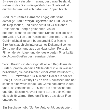
Swayze als Naturtalent heraus, der darauf bestand,
während des Drehs die gefährlichen Stunts selbst
durchzuführen und sich dabei vier Rippen brach.
Produzent
James Cameron
engagierte seine
damalige Frau
Kathryn Bigelow
("The Hurt Locker")
als Regisseurin, und diese schuf für 24 Millionen
Dollar einen Energie geladenen, visuell
beeindruckenden, spannenden Kriminalfilm, dessen
großartige Action den Puls in die Höhe treibt und das
Gehirn nicht allzu sehr beansprucht. Der Macho-
Streifen ist auch ein interessantes Dokument seiner
Zeit, eine Mischung aus den klassischen Polizisten-
Filmen der Achtziger und der gesteigerten Physikalität
der Action-Streifen der neunziger Jahre.
"Point Break" - so der Originaltitel, ein Begriff aus der
Surfer-Sprache, der eine Stelle oder Linie im Wasser
bezeichnet, die das Brechen einer Welle verursacht -,
war 1991 mit weltweit 84 Millionen Dollar ein solider
Erfolg für 20th Century Fox an den Kinokassen und hat
seitdem eine wachsende Fan-Gemeinde durch Video
und Disc versammelt. 2015 kam die enttäuschende
und überflüssige Neuverfilmung auf die Leinwände,
die sich für Warner Brothers Pictures als Mega-Flop
entpuppte.
Ein Zuschauer lobt: "
Surfen, Autoverfolgungsjagden,