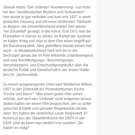
Überall erfuhr "Der Untertan" Anerkennung - nur nicht
bei den "westdeutschen Brüdern und Schwestern" -
hier wurde er gar verboten und kam erst 1957 in einer
gekürzten Fassung und mit einer idiotischen Titelkarte
zu Beginn, die sinnverfälschend erklärt, hier werde
"
ein Einzelfall
" gezeigt, in die Kinos. Erst 1971 war die
Produktion in Gänze zu sehen. Im Kampf der Systeme
im Kalten Krieg sah man in dem Film einen Angriff auf
die Bundesrepublik. Aber getroffene Hunde bellen halt
auch - in Westdeutschland hielt sich bis in die
Sechziger genau der im Film kritisierte Untertanengeist
und eine Rechtfertigungs-, Beschönigungs-,
Verschweigens- und Entschuldigungskultur über die
deutsche Politik und Gesellschaft in der ersten Hälfte
des 20. Jahrhunderts.
Zu einem ausgewogenen Urteil kam Waldemar Wilken
1957 in der Zeitschrift der Protestantischen Kirche
"Kirche und Mann": "
Wer einen guten Film sehen
möchte, darf sich den 'Untertan' nicht entgehen lassen.
Selten haben wir einen Film besprochen, der so voller
optischer Einfälle und genialer Regiekünste steckte.
Aber: Ihn haben die verkehrten Leute hergestellt. Er
kommt ja aus der Staatsfilmküche der DEFA in der
DDR. Und da kann man wirklich nur seufzen: Die
haben es nötig!
"