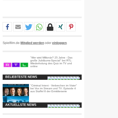
Spielfilm.de-
Mitglied werden
oder
einloggen
.
"Wer wird Millionär? 25 Jahre - Das
große Jubiläums-Special" bei RTL:
Wiederholung des Quiz im TV und
online
BELIEBTESTE NEWS
"Criminal Intent - Verbrechen im Visier"
bei Vox im Stream und TV: Episode 4
aus Staffel 8 der Ermittlerserie
AKTUELLSTE NEWS