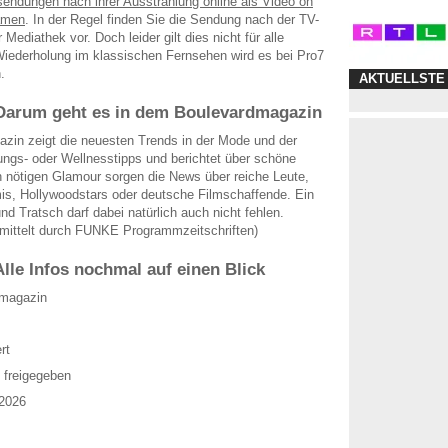
endungen nach ihrer Ausstrahlung online als Video on
amen
. In der Regel finden Sie die Sendung nach der TV-
 Mediathek vor. Doch leider gilt dies nicht für alle
iederholung im klassischen Fernsehen wird es bei Pro7
.
AKTUELLSTE
: Darum geht es in dem Boulevardmagazin
zin zeigt die neuesten Trends in der Mode und der
ungs- oder Wellnesstipps und berichtet über schöne
n nötigen Glamour sorgen die News über reiche Leute,
mis, Hollywoodstars oder deutsche Filmschaffende. Ein
nd Tratsch darf dabei natürlich auch nicht fehlen.
rmittelt durch FUNKE Programmzeitschriften)
Alle Infos nochmal auf einen Blick
dmagazin
rt
 freigegeben
 2026