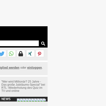
tglied werden
oder
einloggen
.
"Wer wird Millionär? 25 Jahre -
Das große Jubiläums-Special" bei
RTL: Wiederholung des Quiz im
TV und online
E NEWS