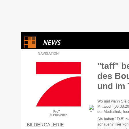
NAVIGATION
"taff" 
des Bou
und im
Wo und wann Sie d
Mittwoch (05.08.20
der Mediathek, lese
Pro7
© ProSieben
Sie haben "Taff" n
schauen? Hier könn
BILDERGALERIE