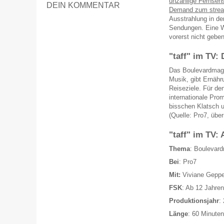
unzählige Fernsehs
DEIN KOMMENTAR
Demand zum stre
Ausstrahlung in der
Sendungen. Eine W
vorerst nicht geben
"taff" im TV
Das Boulevardmaga
Musik, gibt Ernähr
Reiseziele. Für de
internationale Pro
bisschen Klatsch u
(Quelle: Pro7, übe
"taff" im TV: 
Thema
: Boulevar
Bei
: Pro7
Mit:
Viviane Geppe
FSK
: Ab 12 Jahren
Produktionsjahr
:
Länge
: 60 Minuten