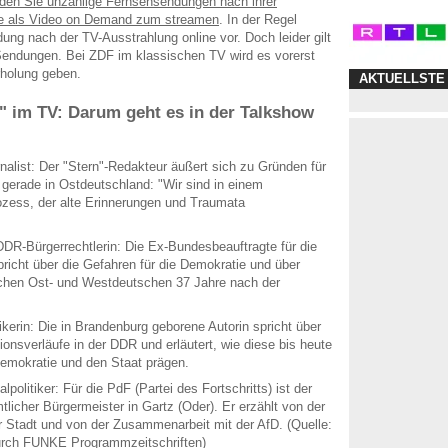
inden Sie unzählige Fernsehsendungen nach ihrer
ne als Video on Demand zum streamen
. In der Regel
dung nach der TV-Ausstrahlung online vor. Doch leider gilt
e Sendungen. Bei ZDF im klassischen TV wird es vorerst
rholung geben.
AKTUELLSTE
" im TV: Darum geht es in der Talkshow
nalist: Der "Stern"-Redakteur äußert sich zu Gründen für
gerade in Ostdeutschland: "Wir sind in einem
ozess, der alte Erinnerungen und Traumata
 DDR-Bürgerrechtlerin: Die Ex-Bundesbeauftragte für die
pricht über die Gefahren für die Demokratie und über
chen Ost- und Westdeutschen 37 Jahre nach der
ikerin: Die in Brandenburg geborene Autorin spricht über
ionsverläufe in der DDR und erläutert, wie diese bis heute
Demokratie und den Staat prägen.
politiker: Für die PdF (Partei des Fortschritts) ist der
tlicher Bürgermeister in Gartz (Oder). Er erzählt von der
 Stadt und von der Zusammenarbeit mit der AfD. (Quelle:
durch FUNKE Programmzeitschriften)