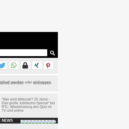
tglied werden
oder
einloggen
.
"Wer wird Millionär? 25 Jahre -
Das große Jubiläums-Special" bei
RTL: Wiederholung des Quiz im
TV und online
E NEWS