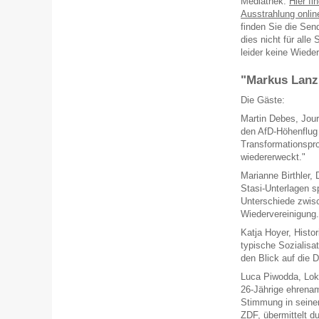
Mediathek.
Hier f
Ausstrahlung onli
finden Sie die Sen
dies nicht für all
leider keine Wiede
"Markus Lanz
Die Gäste:
Martin Debes, Jour
den AfD-Höhenflug 
Transformationspr
wiedererweckt."
Marianne Birthler,
Stasi-Unterlagen s
Unterschiede zwis
Wiedervereinigung.
Katja Hoyer, Histor
typische Sozialisat
den Blick auf die 
Luca Piwodda, Lokal
26-Jährige ehrenam
Stimmung in seiner
ZDF, übermittelt 