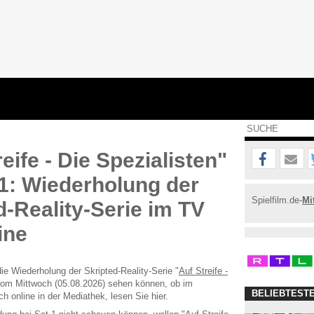
eife - Die Spezialisten"
.1: Wiederholung der
Spielfilm.de-
Mi
d-Reality-Serie im TV
ine
e Wiederholung der Skripted-Reality-Serie "
Auf Streife -
vom Mittwoch (05.08.2026) sehen können, ob im
BELIEBTEST
h online in der Mediathek, lesen Sie hier.