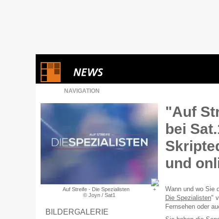
NAVIGATION
"Auf Str
bei Sat
Skripte
und onl
Wann und wo Sie di
Auf Streife - Die Spezialisten
© Joyn / Sat1
Die Spezialisten
" 
Fernsehen oder auc
BILDERGALERIE