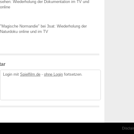
sehen: Wiederholung der Dokumentation im TV und
online
"Magische Normandie" bei 3sat: Wiederholung der
Naturdoku online und im TV
ar
Login mit
Spielfilm.de
-
ohne Login
fortsetzen.
Discla