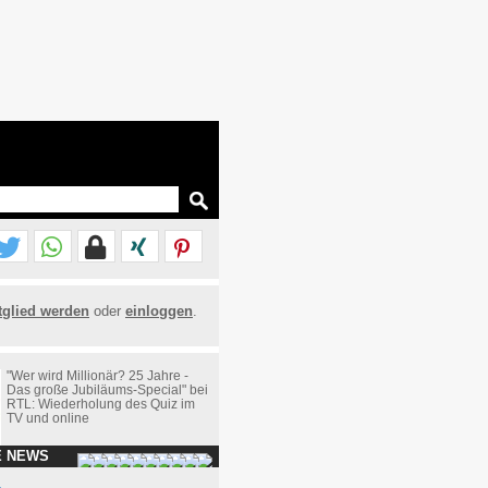
tglied werden
oder
einloggen
.
"Wer wird Millionär? 25 Jahre -
Das große Jubiläums-Special" bei
RTL: Wiederholung des Quiz im
TV und online
E NEWS