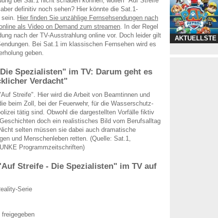
ung bei Sat.1 nicht schauen können, wollen "Auf Streife
 aber definitiv noch sehen? Hier könnte die Sat.1-
 sein.
Hier finden Sie unzählige Fernsehsendungen nach
g online als Video on Demand zum streamen
. In der Regel
dung nach der TV-Ausstrahlung online vor. Doch leider gilt
AKTUELLSTE
e Sendungen. Bei Sat.1 im klassischen Fernsehen wird es
erholung geben.
- Die Spezialisten" im TV: Darum geht es
cklicher Verdacht"
"Auf Streife". Hier wird die Arbeit von Beamtinnen und
ie beim Zoll, bei der Feuerwehr, für die Wasserschutz-
lizei tätig sind. Obwohl die dargestellten Vorfälle fiktiv
 Geschichten doch ein realistisches Bild vom Berufsalltag
 Nicht selten müssen sie dabei auch dramatische
igen und Menschenleben retten. (Quelle: Sat.1,
 FUNKE Programmzeitschriften)
"Auf Streife - Die Spezialisten" im TV auf
eality-Serie
 freigegeben