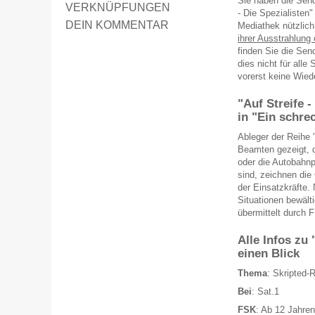
Sie haben die Send
VERKNÜPFUNGEN
- Die Spezialisten"
DEIN KOMMENTAR
Mediathek nützlich
ihrer Ausstrahlun
finden Sie die Sen
dies nicht für all
vorerst keine Wied
"Auf Streife 
in "Ein schre
Ableger der Reihe 
Beamten gezeigt, d
oder die Autobahnpo
sind, zeichnen die
der Einsatzkräfte.
Situationen bewält
übermittelt durch
Alle Infos zu 
einen Blick
Thema
: Skripted-R
Bei
: Sat.1
FSK
: Ab 12 Jahren