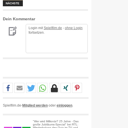
NÄCHSTE
Dein Kommentar
Login mit
Spielfilm.de
-
ohne Login
fortsetzen.
Spielfilm.de-
Mitglied werden
oder
einloggen
.
"Wer wird Millionär? 25 Jahre - Das
große Jubiläums-Special" bei RTL:
Wiederholung des Quiz im TV und