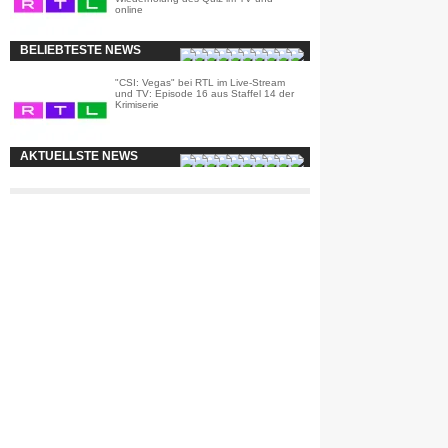
online
BELIEBTESTE NEWS
"CSI: Vegas" bei RTL im Live-Stream
und TV: Episode 16 aus Staffel 14 der
Krimiserie
AKTUELLSTE NEWS