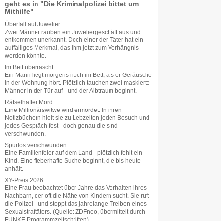
geht es in "Die Kriminalpolizei bittet um
Mithilfe"
Überfall auf Juwelier:
Zwei Männer rauben ein Juweliergeschäft aus und
entkommen unerkannt. Doch einer der Täter hat ein
auffälliges Merkmal, das ihm jetzt zum Verhängnis
werden könnte.
Im Bett überrascht:
Ein Mann liegt morgens noch im Bett, als er Geräusche
in der Wohnung hört. Plötzlich tauchen zwei maskierte
Männer in der Tür auf - und der Albtraum beginnt.
Rätselhafter Mord:
Eine Millionärswitwe wird ermordet. In ihren
Notizbüchern hielt sie zu Lebzeiten jeden Besuch und
jedes Gespräch fest - doch genau die sind
verschwunden.
Spurlos verschwunden:
Eine Familienfeier auf dem Land - plötzlich fehlt ein
Kind. Eine fieberhafte Suche beginnt, die bis heute
anhält.
XY-Preis 2026:
Eine Frau beobachtet über Jahre das Verhalten ihres
Nachbarn, der oft die Nähe von Kindern sucht. Sie ruft
die Polizei - und stoppt das jahrelange Treiben eines
Sexualstraftäters. (Quelle: ZDFneo, übermittelt durch
FUNKE Programmzeitschriften)