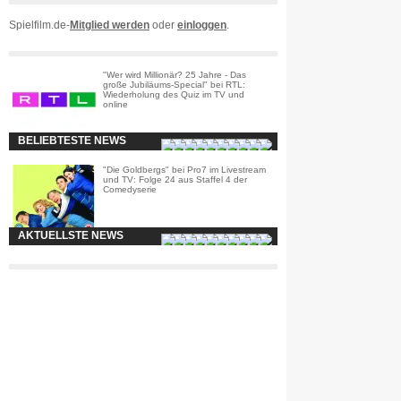
Spielfilm.de-
Mitglied werden
oder
einloggen
.
"Wer wird Millionär? 25 Jahre - Das
große Jubiläums-Special" bei RTL:
Wiederholung des Quiz im TV und
online
BELIEBTESTE NEWS
"Die Goldbergs" bei Pro7 im Livestream
und TV: Folge 24 aus Staffel 4 der
Comedyserie
AKTUELLSTE NEWS