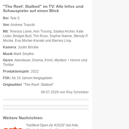
"The Reef: Stalked" im TV: Alle Infos und
Schauspieler auf einen Blick
Bei
: Tele 5
Von
: Andrew Traucki
Mit
: Teressa Liane, Ann Truong, Saskia Archer, Kate
Lister, Bridget Burt, Tim Ross, Sophie Naime, Wendy P.
Mocke, Eva Mocke-Kanaki und Barney Ling
Kamera
: Justin Brickle
Musik
Mark Smythe
Genre
: Abenteuer, Drama, Krimi, Mystery + Horror und
Thriller
Produktionsjahr
: 2022
FSK:
Ab 16 Jahren freigegeben
Originaltitel
: "The Reef: Stalked"
09.07.2026
von
Roy Schreiber
Weitere Nachrichten
"Hellfest Open Air #2026" bei Arte: