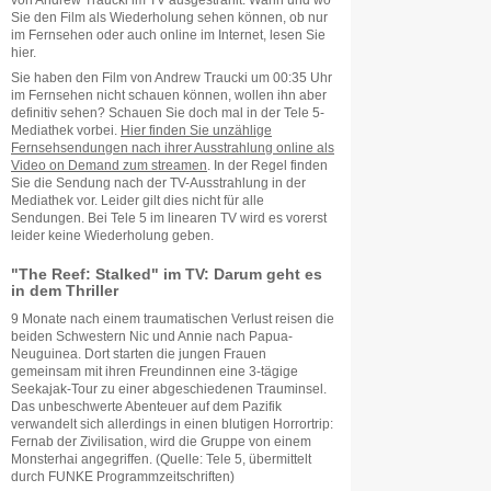
von Andrew Traucki im TV ausgestrahlt. Wann und wo
Sie den Film als Wiederholung sehen können, ob nur
im Fernsehen oder auch online im Internet, lesen Sie
hier.
Sie haben den Film von Andrew Traucki um 00:35 Uhr
im Fernsehen nicht schauen können, wollen ihn aber
definitiv sehen? Schauen Sie doch mal in der Tele 5-
Mediathek vorbei.
Hier finden Sie unzählige
Fernsehsendungen nach ihrer Ausstrahlung online als
Video on Demand zum streamen
. In der Regel finden
Sie die Sendung nach der TV-Ausstrahlung in der
Mediathek vor. Leider gilt dies nicht für alle
Sendungen. Bei Tele 5 im linearen TV wird es vorerst
leider keine Wiederholung geben.
"The Reef: Stalked" im TV: Darum geht es
in dem Thriller
9 Monate nach einem traumatischen Verlust reisen die
beiden Schwestern Nic und Annie nach Papua-
Neuguinea. Dort starten die jungen Frauen
gemeinsam mit ihren Freundinnen eine 3-tägige
Seekajak-Tour zu einer abgeschiedenen Trauminsel.
Das unbeschwerte Abenteuer auf dem Pazifik
verwandelt sich allerdings in einen blutigen Horrortrip:
Fernab der Zivilisation, wird die Gruppe von einem
Monsterhai angegriffen. (Quelle: Tele 5, übermittelt
durch FUNKE Programmzeitschriften)