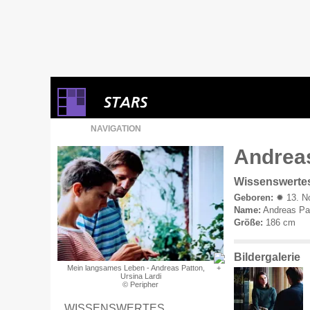
NAVIGATION
Andreas
Wissenswerte
Geboren:
✹ 13. No
Name:
Andreas Pa
Größe:
186 cm
Bildergalerie
Mein langsames Leben - Andreas Patton,
Ursina Lardi
© Peripher
WISSENSWERTES