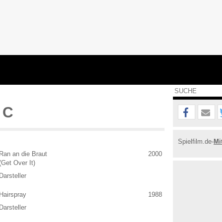
 C
Spielfilm.de-
Mi
Ran an die Braut
2000
(Get Over It)
Darsteller
Hairspray
1988
Darsteller