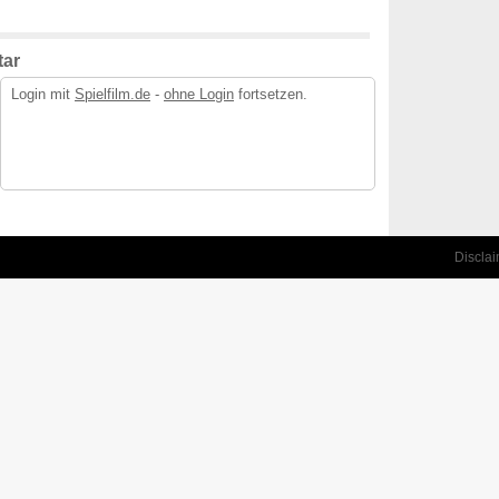
ar
Login mit
Spielfilm.de
-
ohne Login
fortsetzen.
Discla