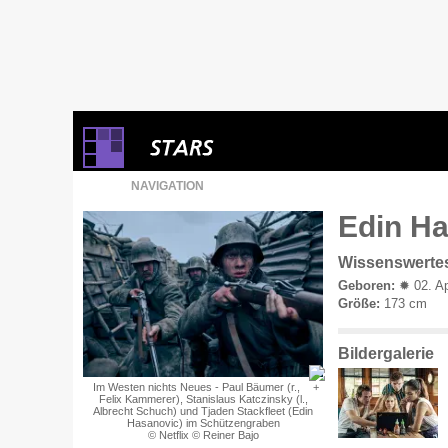
NAVIGATION
Edin Ha
Wissenswerte
Geboren:
✹ 02. Ap
Größe:
173 cm
Bildergalerie
Im Westen nichts Neues - Paul Bäumer (r.,
Felix Kammerer), Stanislaus Katczinsky (l.,
Albrecht Schuch) und Tjaden Stackfleet (Edin
Hasanovic) im Schützengraben
© Netflix © Reiner Bajo