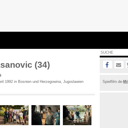
sanovic (34)
s
ril 1992 in Bosnien und Herzegowina, Jugoslawien
Spielfilm.de-
Mi