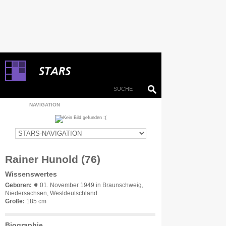
NAVIGATION
Rainer Hunold (76)
Wissenswertes
Geboren:
✹ 01. November 1949 in Braunschweig,
Niedersachsen, Westdeutschland
Größe:
185 cm
Biographie