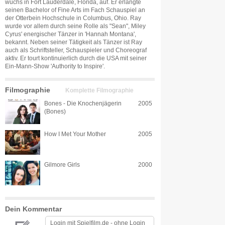
wuchs in Fort Lauderdale, Florida, auf. Er erlangte
seinen Bachelor of Fine Arts im Fach Schauspiel an
der Otterbein Hochschule in Columbus, Ohio. Ray
wurde vor allem durch seine Rolle als "Sean", Miley
Cyrus' energischer Tänzer in 'Hannah Montana',
bekannt. Neben seiner Tätigkeit als Tänzer ist Ray
auch als Schriftsteller, Schauspieler und Choreograf
aktiv. Er tourt kontinuierlich durch die USA mit seiner
Ein-Mann-Show 'Authority to Inspire'.
Filmographie
Komplette Filmographie
Bones - Die Knochenjägerin
2005
(Bones)
How I Met Your Mother
2005
Gilmore Girls
2000
Dein Kommentar
Login mit
Spielfilm.de
-
ohne Login