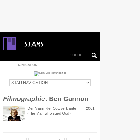
NAVIGATION
Filmographie
: Ben Gannon
Der Mann, der Gott verklagte
2001
(The Man who sued God)