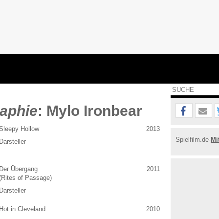
aphie
: Mylo Ironbear
Sleepy Hollow
2013
Spielfilm.de-
Mi
Darsteller
Der Übergang
2011
(Rites of Passage)
Darsteller
Hot in Cleveland
2010