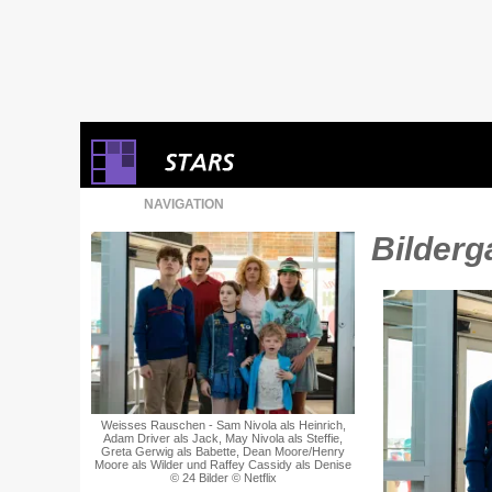
NAVIGATION
Bilderga
Weisses Rauschen - Sam Nivola als Heinrich,
Adam Driver als Jack, May Nivola als Steffie,
Greta Gerwig als Babette, Dean Moore/Henry
Moore als Wilder und Raffey Cassidy als Denise
© 24 Bilder © Netflix