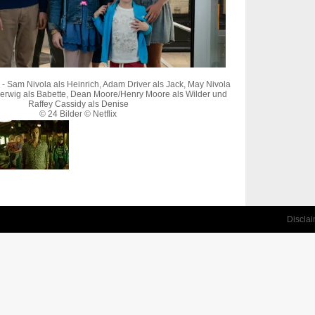
 Sam Nivola als Heinrich, Adam Driver als Jack, May Nivola
 Gerwig als Babette, Dean Moore/Henry Moore als Wilder und
Raffey Cassidy als Denise
© 24 Bilder © Netflix
Discla