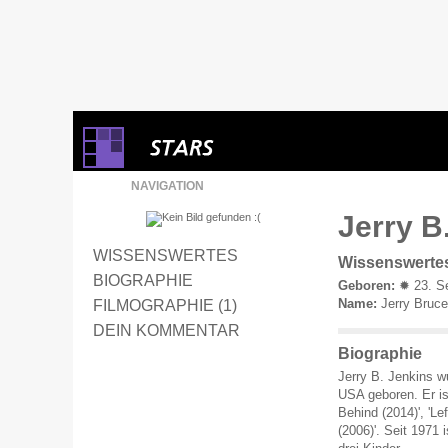
NAVIGATION
Jerry B
WISSENSWERTES
Wissenswerte
BIOGRAPHIE
Geboren:
✹ 23. S
Name:
Jerry Bruce
FILMOGRAPHIE (1)
DEIN KOMMENTAR
Biographie
Jerry B. Jenkins 
USA geboren. Er ist
Behind (2014)', 'Le
(2006)'. Seit 1971 