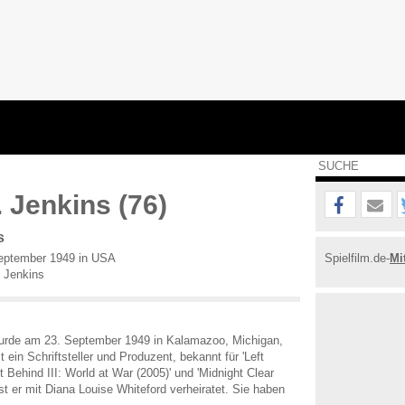
. Jenkins (76)
s
eptember 1949 in USA
Spielfilm.de-
Mi
 Jenkins
wurde am 23. September 1949 in Kalamazoo, Michigan,
 ein Schriftsteller und Produzent, bekannt für 'Left
ft Behind III: World at War (2005)' und 'Midnight Clear
ist er mit Diana Louise Whiteford verheiratet. Sie haben