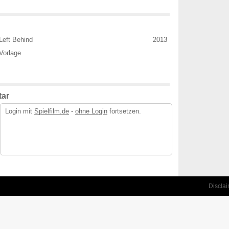
Left Behind
2013
Vorlage
ar
Login mit
Spielfilm.de
-
ohne Login
fortsetzen.
Discla