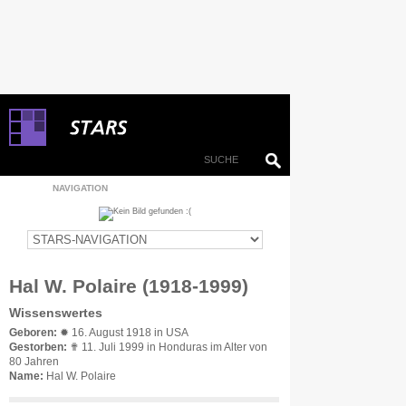
NAVIGATION
Hal W. Polaire (1918-1999)
Wissenswertes
Geboren:
✹ 16. August 1918 in USA
Gestorben:
✟ 11. Juli 1999 in Honduras im Alter von
80 Jahren
Name:
Hal W. Polaire