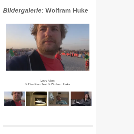
Bildergalerie:
Wolfram Huke
Love Alien
© Film Kino Text © Wolfram Huke