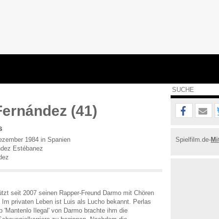
ernández (41)
s
zember 1984 in Spanien
Spielfilm.de-
Mi
ndez Estébanez
dez
stützt seit 2007 seinen Rapper-Freund Darmo mit Chören
Im privaten Leben ist Luis als Lucho bekannt. Perlas
p 'Mantenlo Ilegal' von Darmo brachte ihm die