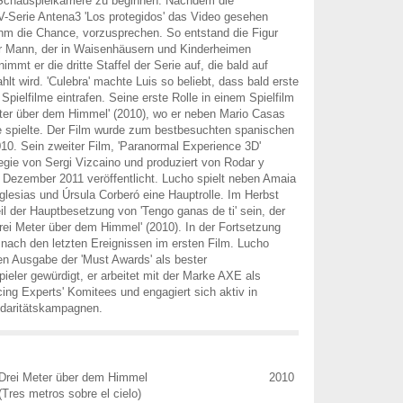
Schauspielkarriere zu beginnen. Nachdem die
-Serie Antena3 'Los protegidos' das Video gesehen
ihm die Chance, vorzusprechen. So entstand die Figur
ger Mann, der in Waisenhäusern und Kinderheimen
immt er die dritte Staffel der Serie auf, die bald auf
lt wird. 'Culebra' machte Luis so beliebt, dass bald erste
Spielfilme eintrafen. Seine erste Rolle in einem Spielfilm
Meter über dem Himmel' (2010), wo er neben Mario Casas
e spielte. Der Film wurde zum bestbesuchten spanischen
10. Sein zweiter Film, 'Paranormal Experience 3D'
Regie von Sergi Vizcaino und produziert von Rodar y
Dezember 2011 veröffentlicht. Lucho spielt neben Amaia
lesias und Úrsula Corberó eine Hauptrolle. Im Herbst
il der Hauptbesetzung von 'Tengo ganas de ti' sein, der
rei Meter über dem Himmel' (2010). In der Fortsetzung
 nach den letzten Ereignissen im ersten Film. Lucho
ten Ausgabe der 'Must Awards' als bester
ler gewürdigt, er arbeitet mit der Marke AXE als
cing Experts' Komitees und engagiert sich aktiv in
idaritätskampagnen.
Drei Meter über dem Himmel
2010
(Tres metros sobre el cielo)