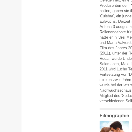
Gelegenheit, eine 
Produzenten der TV
hatten, gaben sie 
'Culebra', ein jun
aufwuchs. Derzeit n
Antena 3 ausgestrah
Rollenangebote für 
hatte er in 'Drei 
und María Valverd
Film des Jahres 20
(2011), unter der 
Rodar, wurde Ende 
Salamanca, Maxi Ig
2011 wird Lucho Te
Fortsetzung von 'D
spielen zwei Jahre
wurde bei der letz
Nachwuchsschauspie
Mitglied des 'Sedu
verschiedenen Sol
Filmographie