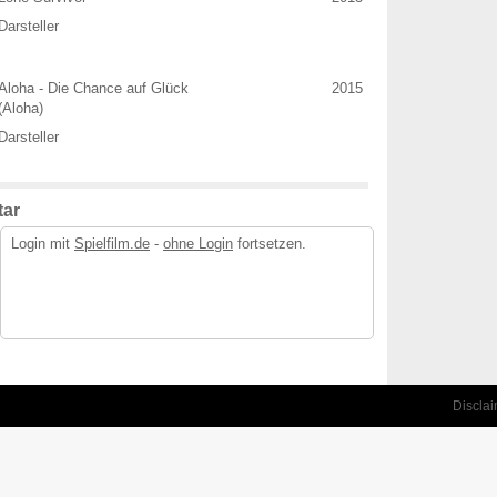
Darsteller
Aloha - Die Chance auf Glück
2015
(Aloha)
Darsteller
ar
Login mit
Spielfilm.de
-
ohne Login
fortsetzen.
Discla