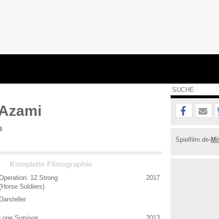
 Azami
s
Spielfilm.de-
Mi
Komplette Filmographie
Operation: 12 Strong
2017
(Horse Soldiers)
Darsteller
Lone Survivor
2013