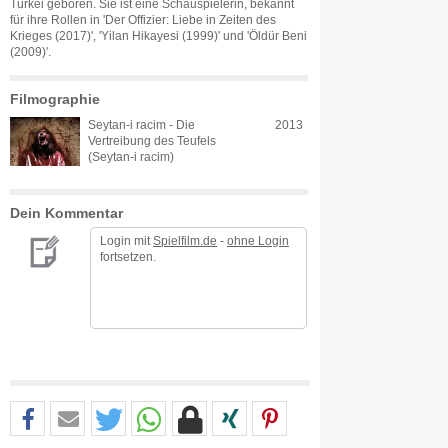
Türkei geboren. Sie ist eine Schauspielerin, bekannt
für ihre Rollen in 'Der Offizier: Liebe in Zeiten des
Krieges (2017)', 'Yilan Hikayesi (1999)' und 'Öldür Beni
(2009)'.
Filmographie
Seytan-i racim - Die
2013
Vertreibung des Teufels
(Seytan-i racim)
Dein Kommentar
Login mit
Spielfilm.de
-
ohne Login
fortsetzen.