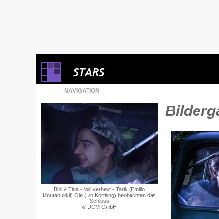
NAVIGATION
Bilderga
Bibi & Tina - Voll verhext - Tarik (Emilio
Moutaoukkil) Ole (Ivo Kortlang) beobachten das
Schloss
© DCM GmbH