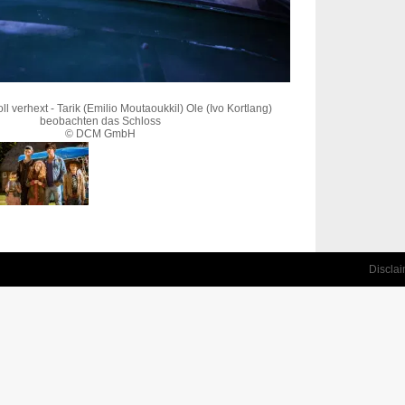
oll verhext - Tarik (Emilio Moutaoukkil) Ole (Ivo Kortlang)
beobachten das Schloss
© DCM GmbH
Discla