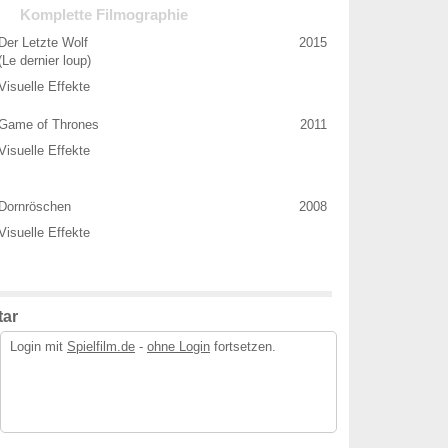
Komplette Filmographie
Der Letzte Wolf
2015
(Le dernier loup)
Visuelle Effekte
Game of Thrones
2011
Visuelle Effekte
Dornröschen
2008
Visuelle Effekte
ar
Login mit
Spielfilm.de
-
ohne Login
fortsetzen.