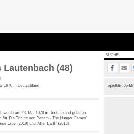
 Lautenbach (48)
s
i 1978 in Deutschland
Spielfilm.de-
Mi
 wurde am 23. Mai 1978 in Deutschland geboren.
t für 'Die Tribute von Panem - The Hunger Games'
nde Erde' (2019) und 'After Earth' (2013).