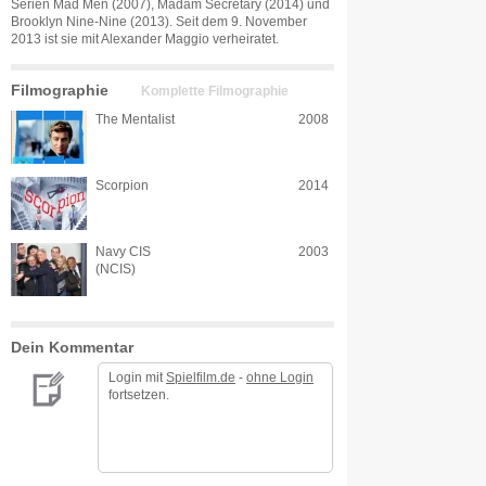
Serien Mad Men (2007), Madam Secretary (2014) und
Brooklyn Nine-Nine (2013). Seit dem 9. November
2013 ist sie mit Alexander Maggio verheiratet.
Filmographie
Komplette Filmographie
The Mentalist
2008
Scorpion
2014
Navy CIS
2003
(NCIS)
Dein Kommentar
Login mit
Spielfilm.de
-
ohne Login
fortsetzen.