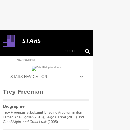
NAVIGATION
Trey Freeman
Biographie
Trey Freeman ist bekannt für seine Arbeiten in den
Filmen
The Fighter
(2010),
Hugo Cabret
(2011) und
Good Night, and Good Luck
(2005).