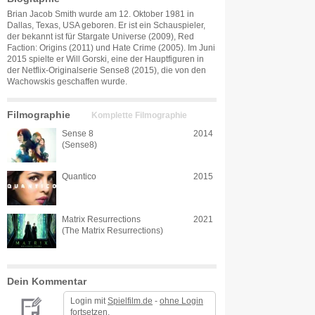
Brian Jacob Smith wurde am 12. Oktober 1981 in
Dallas, Texas, USA geboren. Er ist ein Schauspieler,
der bekannt ist für Stargate Universe (2009), Red
Faction: Origins (2011) und Hate Crime (2005). Im Juni
2015 spielte er Will Gorski, eine der Hauptfiguren in
der Netflix-Originalserie Sense8 (2015), die von den
Wachowskis geschaffen wurde.
Filmographie
Komplette Filmographie
Sense 8
2014
(Sense8)
Quantico
2015
Matrix Resurrections
2021
(The Matrix Resurrections)
Dein Kommentar
Login mit
Spielfilm.de
-
ohne Login
fortsetzen.