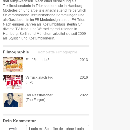
dort aufgewachsen. Nach einer Ausbildung als
Textilrestauratorin in Trier studierte sie in Hamburg
Modedesign und arbeitete anschließend freiberuﬂich
für verschiedene Textilhistorische Sammlungen und
als Gastdozentin im FB Modedesign an der FH Trier.
Nach einigen Jahren als Kostümbildassistentin für
diverse TV, Kino- und Werbeflmproduktionen in
Hamburg, Berlin und München, arbeitet sie seit 2009
als Stylistin und Kostümbildnerin.
Filmographie
Komplette Filmographie
Fünf Freunde 3
2013
Verrückt nach Fixi
2016
(Fixi)
Der Passfälscher
2022
(The Forger)
Dein Kommentar
Login mit
Spielfilm.de
-
ohne Login