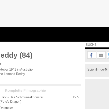
eddy (84)
s
tober 1941 in Australien
Spielfilm.de-
Mi
ne Lamond Reddy
Komplette Filmographie
Elliot - Das Schmunzelmonster
1977
(Pete's Dragon)
Darsteller