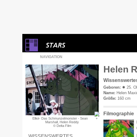
NAVIGATION
Helen R
Wissenswerte
Geboren:
✹ 25. Ok
Name:
Helen Maxi
Größe:
160 cm
Filmographie
Elliot- Das Schmunzelmonster - Sean
Marshall, Helen Reddy
© Delta Film
WISSENSWERTES