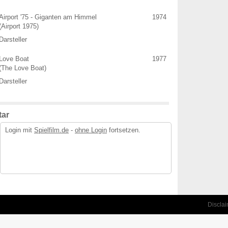
Airport '75 - Giganten am Himmel
1974
(Airport 1975)
Darsteller
Love Boat
1977
(The Love Boat)
Darsteller
ar
Login mit
Spielfilm.de
-
ohne Login
fortsetzen.
Discla