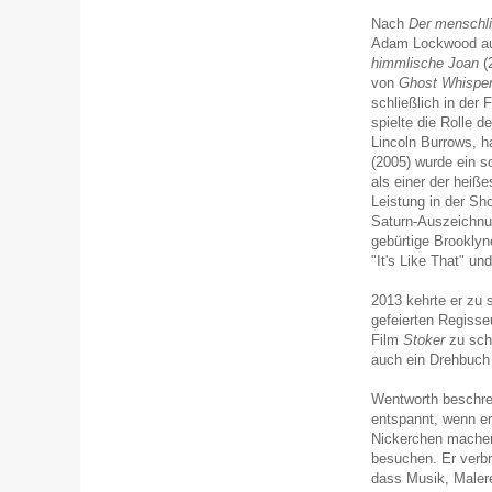
Nach
Der menschl
Adam Lockwood auf
himmlische Joan
(2
von
Ghost Whisper
schließlich in der
spielte die Rolle d
Lincoln Burrows, h
(2005) wurde ein s
als einer der heiß
Leistung in der Sh
Saturn-Auszeichnu
gebürtige Brooklyn
"It's Like That" u
2013 kehrte er zu 
gefeierten Regiss
Film
Stoker
zu schr
auch ein Drehbuch
Wentworth beschrei
entspannt, wenn er
Nickerchen machen
besuchen. Er verbr
dass Musik, Malere