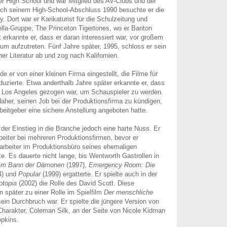
er High School und war Mitglied des AV-Clubs und der
ach seinem High-School-Abschluss 1990 besuchte er die
y. Dort war er Karikaturist für die Schulzeitung und
ella-Gruppe, The Princeton Tigertones, wo er Bariton
t erkannte er, dass er daran interessiert war, vor großem
um aufzutreten. Fünf Jahre später, 1995, schloss er sein
er Literatur ab und zog nach Kalifornien.
e er von einer kleinen Firma eingestellt, die Filme für
uzierte. Etwa anderthalb Jahre später erkannte er, dass
 Los Angeles gezogen war, um Schauspieler zu werden.
daher, seinen Job bei der Produktionsfirma zu kündigen,
beitgeber eine sichere Anstellung angeboten hatte.
der Einstieg in die Branche jedoch eine harte Nuss. Er
rbeiter bei mehreren Produktionsfirmen, bevor er
itarbeiter im Produktionsbüro seines ehemaligen
te. Es dauerte nicht lange, bis Wentworth Gastrollen in
 Im Bann der Dämonen
(1997),
Emergency Room: Die
4) und
Popular
(1999) ergatterte. Er spielte auch in der
otopia
(2002) die Rolle des David Scott. Diese
en später zu einer Rolle im Spielfilm
Der menschliche
sein Durchbruch war. Er spielte die jüngere Version von
harakter, Coleman Silk, an der Seite von Nicole Kidman
opkins.