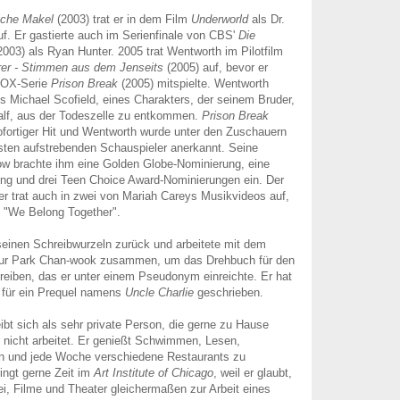
iche Makel
(2003) trat er in dem Film
Underworld
als Dr.
. Er gastierte auch im Serienfinale von CBS'
Die
003) als Ryan Hunter. 2005 trat Wentworth im Pilotfilm
er - Stimmen aus dem Jenseits
(2005) auf, bevor er
 FOX-Serie
Prison Break
(2005) mitspielte. Wentworth
es Michael Scofield, eines Charakters, der seinem Bruder,
alf, aus der Todeszelle zu entkommen.
Prison Break
ofortiger Hit und Wentworth wurde unter den Zuschauern
esten aufstrebenden Schauspieler anerkannt. Seine
ow brachte ihm eine Golden Globe-Nominierung, eine
ng und drei Teen Choice Award-Nominierungen ein. Der
er trat auch in zwei von Mariah Careys Musikvideos auf,
nd "We Belong Together".
seinen Schreibwurzeln zurück und arbeitete mit dem
eur Park Chan-wook zusammen, um das Drehbuch für den
eiben, das er unter einem Pseudonym einreichte. Er hat
 für ein Prequel namens
Uncle Charlie
geschrieben.
bt sich als sehr private Person, die gerne zu Hause
 nicht arbeitet. Er genießt Schwimmen, Lesen,
 und jede Woche verschiedene Restaurants zu
ingt gerne Zeit im
Art Institute of Chicago
, weil er glaubt,
i, Filme und Theater gleichermaßen zur Arbeit eines