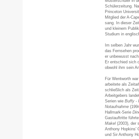
Musterschüler in d
Schülerzeitung. N
Princeton Universit
Mitglied der A-Cap
sang. In dieser Zei
und kleinem Publik
Studium in englisch
Im selben Jahr wurd
das Fernsehen prod
er unbewusst nach
Er entschied sich 
obwohl ihm sein Ar
Für Wentworth war 
arbeitete als Zeita
schließlich als Ze
Arbeitgebers lande
Serien wie
Buffy -
Notaufnahme
(199
Hallmark-Serie
Din
Gastauftritte führt
Makel
(2003), der 
Anthony Hopkins' C
und Sir Anthony H