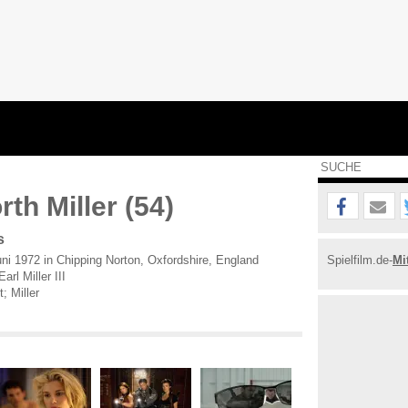
th Miller (54)
s
ni 1972 in Chipping Norton, Oxfordshire, England
Spielfilm.de-
Mi
rl Miller III
; Miller