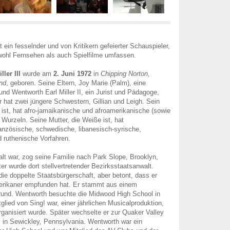
t ein fesselnder und von Kritikern gefeierter Schauspieler,
wohl Fernsehen als auch Spielfilme umfassen.
ler III
wurde am
2. Juni 1972
in
Chipping Norton,
nd
, geboren. Seine Eltern, Joy Marie (Palm), eine
nd Wentworth Earl Miller II, ein Jurist und Pädagoge,
r hat zwei jüngere Schwestern, Gillian und Leigh. Sein
 ist, hat afro-jamaikanische und afroamerikanische (sowie
 Wurzeln. Seine Mutter, die Weiße ist, hat
ranzösische, schwedische, libanesisch-syrische,
d ruthenische Vorfahren.
 alt war, zog seine Familie nach Park Slope, Brooklyn,
er wurde dort stellvertretender Bezirksstaatsanwalt.
die doppelte Staatsbürgerschaft, aber betont, dass er
erikaner empfunden hat. Er stammt aus einem
rgrund. Wentworth besuchte die Midwood High School in
glied von Sing! war, einer jährlichen Musicalproduktion,
ganisiert wurde. Später wechselte er zur Quaker Valley
 in Sewickley, Pennsylvania. Wentworth war ein