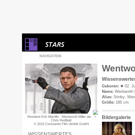
NAVIGATION
Wentwor
Wissenswerte
Geboren:
✹ 02. Ju
Name:
Wentworth Ea
Alias:
Stinky; Went
Größe:
185 cm
Bildergalerie
Resident Evil: Afterlife - Wentworth Miller als
Chris Redfield
© 2010 Constantin Film Verleih GmbH
WISSENSWERTES