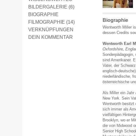
BILDERGALERIE (6)
BIOGRAPHIE
Biographie
FILMOGRAPHIE (14)
Wentworth Miller is
VERKNÜPFUNGEN
dessen Credits so
DEIN KOMMENTAR
Wentworth Earl Mil
Oxfordshire, Engla
Sonderpädagogin, u
sind Amerikaner. E
Vater, der Schwarz
englisch-deutsche)
niederländische, f
österreichische un
Als Miller ein Jahr
New York. Sein Vat
Wentworth besitzt 
sich immer als Am
vielfältigen Hinte
Brooklyn, wo er Mit
die von Midwood or
Senior High School