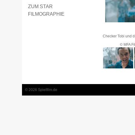
ZUM STAR
FILMOGRAPHIE
Checker Tobi und d
© MFA Fil
1
2
© 2026 Spielfilm.de