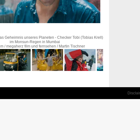
as Geheimnis unseres Planeten - Checker Tobi (Tobias Krell)
im Monsun-Regen in Mumbai
m / megaherz film und fernsehen / Martin Tischner
Discla