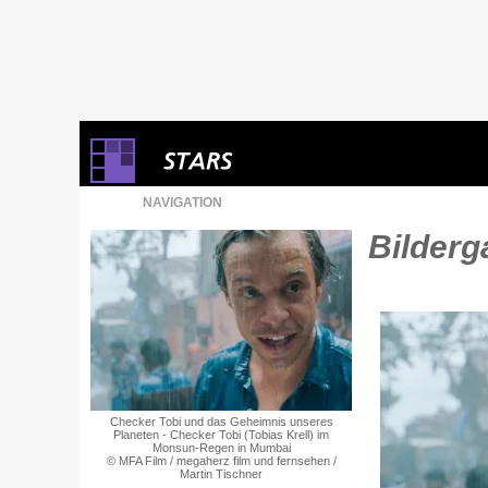
NAVIGATION
Bilderga
Checker Tobi und das Geheimnis unseres
Planeten - Checker Tobi (Tobias Krell) im
Monsun-Regen in Mumbai
© MFA Film / megaherz film und fernsehen /
Martin Tischner