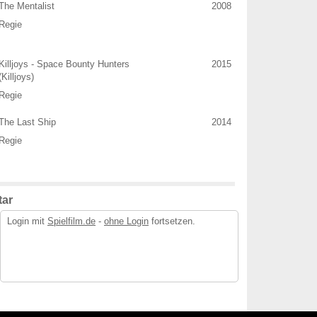
The Mentalist
2008
Regie
Killjoys - Space Bounty Hunters
2015
(Killjoys)
Regie
The Last Ship
2014
Regie
ar
Login mit
Spielfilm.de
-
ohne Login
fortsetzen.