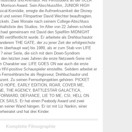
 Illustrator und Animator. Als Filmstudent an der UCLA
 Morrison Award. Sein Abschlussfilm, JUNIOR HIGH
cal-Komödie, erregte die Aufmerksamkeit der Disney
el und seinen Filmpartner David Wechter beauftragten,
wickeln. Zwei Monate nach seinem College-Abschluss
haltsliste des Studios. Im Alter von 22 Jahren schrieb
ichael gemeinsam mit David den Spielfilm MIDNIGHT
veröffentlicht wurde. Er arbeitete als Drehbuchautor
 anderem THE GATE, der zu jener Zeit der erfolgreichste
lm überhaupt war) bis 1989, als er zum Stab von LIFE
 einer Serie, die sich mit dem Down-Syndrom
n den letzten zwei Jahren die erste Netzwerk-Serie mit
en Charakter war. LIFE GOES ON war auch die erste
ch HIV-positive Schauspieler einstellte. Seitdem arbeitet er
n Fernsehbranche als Regisseur, Drehbuchautor und
uzent. Zu seinen Fernsehprojekten gehören: PICKET
O HOPE, EARLY EDITION, ROAR, COVER ME,
E, THE AGENCY, BATTLESTAR GALACTICA,
ORWARD, DEFIANCE, LIE TO ME, CSI, HELL ON
 SAILS. Er hat einen Peabody Award und zwei
n seiner Wand hängen. Er ist mit Liz Nankin, einer
rheiratet und hat drei Kinder.
Komplette Filmographie