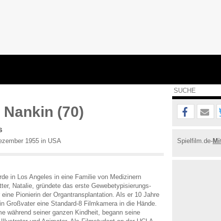
 Nankin (70)
s
ezember 1955 in USA
Spielfilm.de-
Mi
de in Los Angeles in eine Familie von Medizinern
ter, Natalie, gründete das erste Gewebetypisierungs-
 eine Pionierin der Organtransplantation. Als er 10 Jahre
ein Großvater eine Standard-8 Filmkamera in die Hände.
me während seiner ganzen Kindheit, begann seine