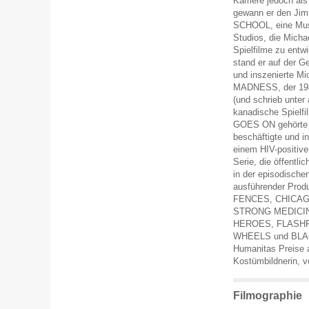
Karriere jedoch als
gewann er den Jim
SCHOOL, eine Musi
Studios, die Micha
Spielfilme zu ent
stand er auf der Ge
und inszenierte M
MADNESS, der 1980 
(und schrieb unter
kanadische Spielfi
GOES ON gehörte ?
beschäftigte und i
einem HIV-positiv
Serie, die öffentli
in der episodische
ausführender Prod
FENCES, CHICAG
STRONG MEDICIN
HEROES, FLASHF
WHEELS und BLACK
Humanitas Preise a
Kostümbildnerin, ve
Filmographie