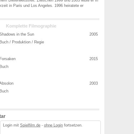
em Bieterwettstreit. Zwischen 1999 und 2005 lebte er in
rzeit in Paris und Los Angeles. 1996 heiratete er
.
Komplette Filmographie
Shadows in the Sun
2005
Buch / Produktion / Regie
Forsaken
2015
Buch
Absolon
2003
Buch
ar
Login mit
Spielfilm.de
-
ohne Login
fortsetzen.