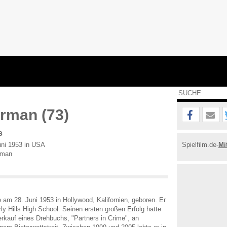
rman (73)
s
ni 1953 in USA
Spielfilm.de-
Mi
rman
am 28. Juni 1953 in Hollywood, Kalifornien, geboren. Er
ly Hills High School. Seinen ersten großen Erfolg hatte
rkauf eines Drehbuchs, "Partners in Crime", an