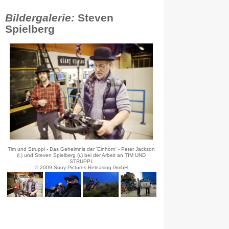
Bildergalerie:
Steven
Spielberg
Tim und Struppi - Das Geheimnis der 'Einhorn' - Peter Jackson
(l.) und Steven Spielberg (r.) bei der Arbeit an TIM UND
STRUPPI.
© 2009 Sony Pictures Releasing GmbH