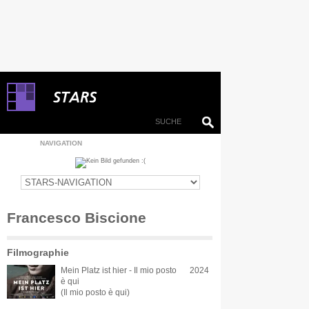
NAVIGATION
Francesco Biscione
Filmographie
Mein Platz ist hier - Il mio posto
2024
è qui
(Il mio posto è qui)