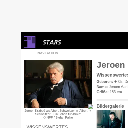
NAVIGATION
Jeroen 
Wissenswerte
Geboren:
✹ 05. De
Name:
Jeroen Aart
Größe:
183 cm
Bildergalerie
Jeroen Krabbé als Albert Schweitzer in 'Albert
Schweitzer - Ein Leben für Afrika'
© NFP / Stefan Falke
WISSENSWERTES