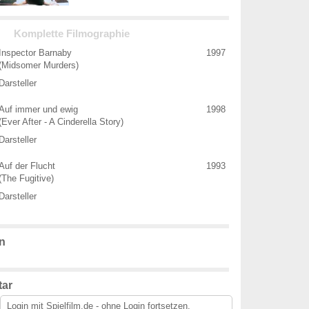
Komplette Filmographie
Inspector Barnaby
1997
(Midsomer Murders)
Darsteller
Auf immer und ewig
1998
(Ever After - A Cinderella Story)
Darsteller
Auf der Flucht
1993
(The Fugitive)
Darsteller
n
ar
Login mit
Spielfilm.de
-
ohne Login
fortsetzen.