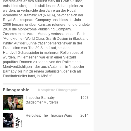
interessierte er sich äußerst stark für Graffiti-Kunst,
entschied sich jedoch stattdessen Schauspieler zu
werden. Er verbrachte drei Jahre an der Royal
Academy of Dramatic Art (RADA), bevor er sich der
Royal Shakespeare Company anschloss. Im Jahr
2009 begann er über Kunst zu referieren und gründete
2010 die Monokrome Publishing Company.
Zusammen mit Aaron Munday verfasste er das Buch
'Monokrome - World Class Graffiti Design in Black and
White'. Auf der Bühne trat er bemerkenswert in der
Produktion von 'The 39 Steps' auf, bei der eine
Handvoll Schauspieler in mehreren Rollen besetzt
wurden. Im Fernsehen war er in einer Vielzahl
populärer Dramen zu sehen, von der Rolle eines
Mordverdächtigen - der auch Autor ist - in 'Inspector
Barnaby' bis hin zu einem Satanisten, der sich als
Pfadfinderleiter tarnt, in 'Misfits'.
Filmographie
Komplette Filmographie
Inspector Barnaby
1997
(Midsomer Murders)
Hercules: The Thracian Wars
2014