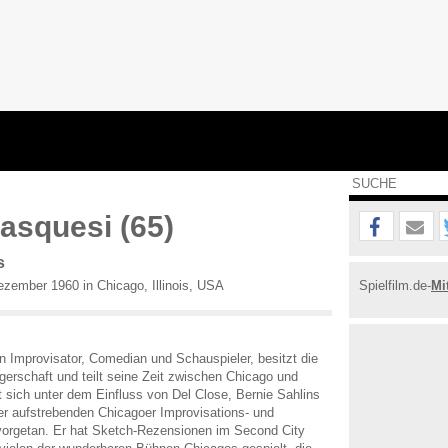
asquesi (65)
s
zember 1960 in Chicago, Illinois, USA
Spielfilm.de-
Mi
n Improvisator, Comedian und Schauspieler, besitzt die
gerschaft und teilt seine Zeit zwischen Chicago und
t sich unter dem Einfluss von Del Close, Bernie Sahlins
er aufstrebenden Chicagoer Improvisations- und
rgetan. Er hat Sketch-Rezensionen im Second City