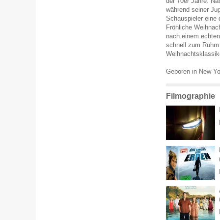
der 70er Jahre. N
während seiner Jug
Schauspieler eine 
Fröhliche Weihnach
nach einem echten
schnell zum Ruhm 
Weihnachtsklassike
Geboren in New York
Filmographie