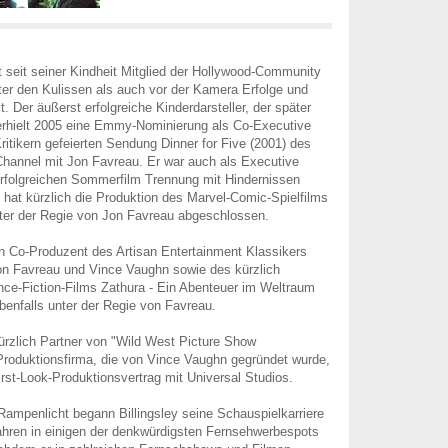
st seit seiner Kindheit Mitglied der Hollywood-Community
ter den Kulissen als auch vor der Kamera Erfolge und
. Der äußerst erfolgreiche Kinderdarsteller, der später
erhielt 2005 eine Emmy-Nominierung als Co-Executive
ritikern gefeierten Sendung Dinner for Five (2001) des
hannel mit Jon Favreau. Er war auch als Executive
rfolgreichen Sommerfilm Trennung mit Hindernissen
d hat kürzlich die Produktion des Marvel-Comic-Spielfilms
nter der Regie von Jon Favreau abgeschlossen.
ch Co-Produzent des Artisan Entertainment Klassikers
on Favreau und Vince Vaughn sowie des kürzlich
ce-Fiction-Films Zathura - Ein Abenteuer im Weltraum
benfalls unter der Regie von Favreau.
kürzlich Partner von "Wild West Picture Show
Produktionsfirma, die von Vince Vaughn gegründet wurde,
irst-Look-Produktionsvertrag mit Universal Studios.
ampenlicht begann Billingsley seine Schauspielkarriere
Jahren in einigen der denkwürdigsten Fernsehwerbespots