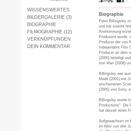
WISSENSWERTES
Biographie
BILDERGALERIE (3)
Peter Billingsley i
BIOGRAPHIE
und hat sowohl hin
FILMOGRAPHIE (12)
Anerkennung erzielt
Produzent wurde, 
VERKNÜPFUNGEN
Producer der von K
DEIN KOMMENTAR
Independent Film C
Producer an dem e
(2006) beteiligt un
Iron Man (2008) u
Billingsley war au
Made (2001) mit J
erschienenen Scien
(2005) von Sony, e
Billingsley wurde 
Productions". Die 
hat derzeit einen F
Aufgewachsen im R
im Alter von drei 