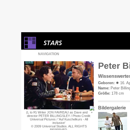
NAVIGATION
Peter Bi
Wissenswerte
Geboren:
✹ 16. Ap
Name:
Peter Billi
Größe:
178 cm
Bildergalerie
(L to R) Writer JON FAVREAU as Dave and
director PETER BILLINGSLEY / Photo Credit:
Universal Pictures / 'Auf Kuschelkurs - All
inclusive'
© 2009 Universal Studios. ALL RIGHTS
RESERVED.