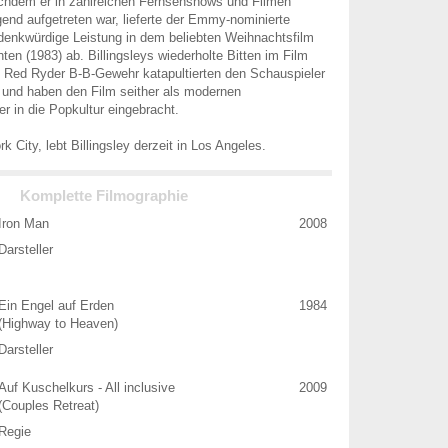
achdem er in zahlreichen Fernsehshows und Filmen
end aufgetreten war, lieferte der Emmy-nominierte
denkwürdige Leistung in dem beliebten Weihnachtsfilm
ten (1983) ab. Billingsleys wiederholte Bitten im Film
 Red Ryder B-B-Gewehr katapultierten den Schauspieler
und haben den Film seither als modernen
r in die Popkultur eingebracht.
 City, lebt Billingsley derzeit in Los Angeles.
Komplette Filmographie
Iron Man
2008
Darsteller
Ein Engel auf Erden
1984
(Highway to Heaven)
Darsteller
Auf Kuschelkurs - All inclusive
2009
(Couples Retreat)
Regie