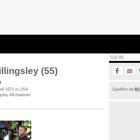
llingsley (55)
s
ril 1971 in USA
Spielfilm.de-
Mi
ngsley-Michaelsen