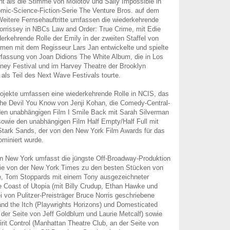
nt als die Stimme von Molotov und Sally Impossible in
omic-Science-Fiction-Serie The Venture Bros. auf dem
eitere Fernsehauftritte umfassen die wiederkehrende
orrissey in NBCs Law and Order: True Crime, mit Edie
derkehrende Rolle der Emily in der zweiten Staffel von
men mit dem Regisseur Lars Jan entwickelte und spielte
erfassung von Joan Didions The White Album, die in Los
ney Festival und im Harvey Theatre der Brooklyn
ls Teil des Next Wave Festivals tourte.
rojekte umfassen eine wiederkehrende Rolle in NCIS, das
The Devil You Know von Jenji Kohan, die Comedy-Central-
en unabhängigen Film I Smile Back mit Sarah Silverman
owie den unabhängigen Film Half Empty/Half Full mit
Stark Sands, der von den New York Film Awards für das
miniert wurde.
in New York umfasst die jüngste Off-Broadway-Produktion
ie von der New York Times zu den besten Stücken von
e, Tom Stoppards mit einem Tony ausgezeichneter
 Coast of Utopia (mit Billy Crudup, Ethan Hawke und
i von Pulitzer-Preisträger Bruce Norris geschriebene
nd the Itch (Playwrights Horizons) und Domesticated
n der Seite von Jeff Goldblum und Laurie Metcalf) sowie
rit Control (Manhattan Theatre Club, an der Seite von