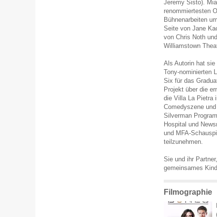
Jeremy Sisto). Mia
renommiertesten Of
Bühnenarbeiten um
Seite von Jane Kac
von Chris Noth und
Williamstown Theat
Als Autorin hat si
Tony-nominierten 
Six für das Gradu
Projekt über die e
die Villa La Pietra
Comedyszene und t
Silverman Program 
Hospital und News
und MFA-Schauspie
teilzunehmen.
Sie und ihr Partne
gemeinsames Kind
Filmographie