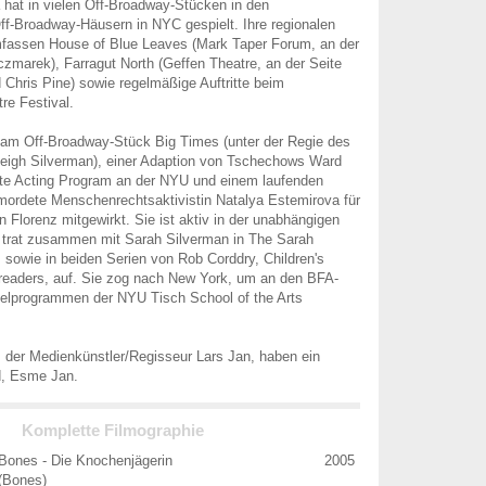
 hat in vielen Off-Broadway-Stücken in den
f-Broadway-Häusern in NYC gespielt. Ihre regionalen
fassen House of Blue Leaves (Mark Taper Forum, an der
zmarek), Farragut North (Geffen Theatre, an der Seite
 Chris Pine) sowie regelmäßige Auftritte beim
re Festival.
e am Off-Broadway-Stück Big Times (unter der Regie des
Leigh Silverman), einer Adaption von Tschechows Ward
ate Acting Program an der NYU und einem laufenden
rmordete Menschenrechtsaktivistin Natalya Estemirova für
 in Florenz mitgewirkt. Sie ist aktiv in der unabhängigen
rat zusammen mit Sarah Silverman in The Sarah
sowie in beiden Serien von Rob Corddry, Children's
readers, auf. Sie zog nach New York, um an den BFA-
lprogrammen der NYU Tisch School of the Arts
r, der Medienkünstler/Regisseur Lars Jan, haben ein
, Esme Jan.
Komplette Filmographie
Bones - Die Knochenjägerin
2005
(Bones)