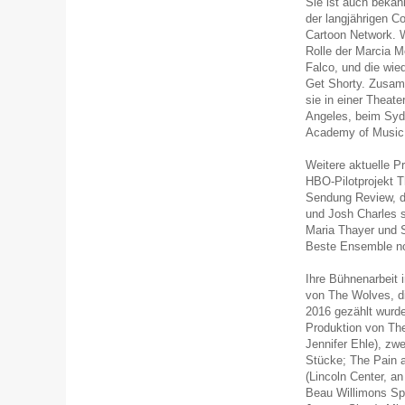
Sie ist auch bekan
der langjährigen C
Cartoon Network. W
Rolle der Marcia M
Falco, und die wie
Get Shorty. Zusam
sie in einer Theat
Angeles, beim Syd
Academy of Music a
Weitere aktuelle P
HBO-Pilotprojekt 
Sendung Review, d
und Josh Charles s
Maria Thayer und 
Beste Ensemble no
Ihre Bühnenarbeit 
von The Wolves, d
2016 gezählt wurd
Produktion von The
Jennifer Ehle), zwe
Stücke; The Pain a
(Lincoln Center, a
Beau Willimons Spi