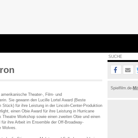
ron
Spielfilm.de-
Mi
e amerikanische Theater-, Film- und
rin. Sie gewann den Lucille Lortel Award (Beste
 Stück) für ihre Leistung in der Lincoln-Center-Produktion
ight, einen Obie Award für ihre Leistung in Hurricane
 Theatre Workshop sowie einen zweiten Obie und einen
für ihre Arbeit im Ensemble der Off-Broadway-
e Wolves.